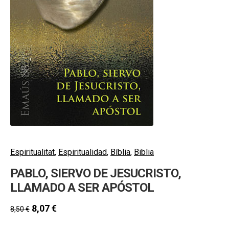
hijo
MI CUENTA
BUSCAR
CAT
ESP
Espiritualitat
,
Espiritualidad
,
Bíblia
,
Biblia
PABLO, SIERVO DE JESUCRISTO,
LLAMADO A SER APÓSTOL
8,07
€
8,50
€