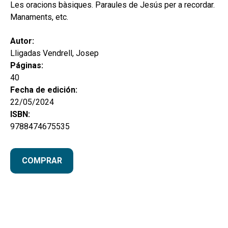
hijo
Les oracions bàsiques. Paraules de Jesús per a recordar.
MI CUENTA
Manaments, etc.
BUSCAR
Autor:
CAT
Lligadas Vendrell, Josep
Páginas:
ESP
40
Fecha de edición:
22/05/2024
ISBN:
9788474675535
COMPRAR