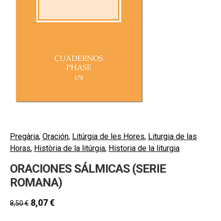
hijo
MI CUENTA
BUSCAR
CAT
ESP
Pregària
,
Oración
,
Litúrgia de les Hores
,
Liturgia de las
Horas
,
Història de la litúrgia
,
Historia de la liturgia
ORACIONES SÁLMICAS (SERIE
ROMANA)
8,07
€
8,50
€