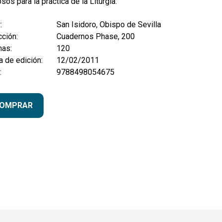
sos para la práctica de la Liturgia.
:
San Isidoro, Obispo de Sevilla
ción:
Cuadernos Phase, 200
nas:
120
 de edición:
12/02/2011
:
9788498054675
OMPRAR