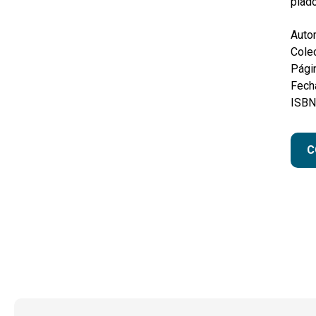
piado
Autor
Colec
Pági
Fecha
ISBN
C