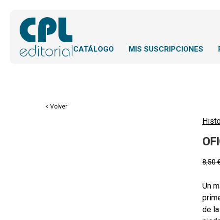
CATÁLOGO
MIS SUSCRIPCIONES
< Volver
Histo
OFI
8,50
Un ma
prime
de la