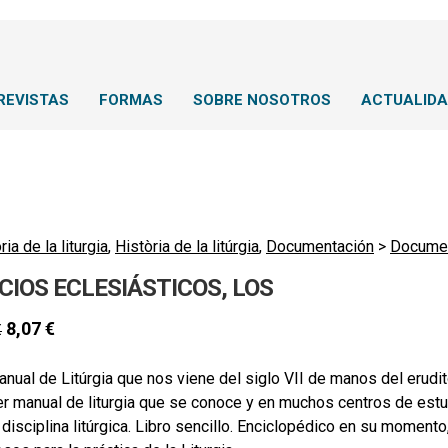
REVISTAS
FORMAS
SOBRE NOSOTROS
ACTUALID
ria de la liturgia
,
Història de la litúrgia
,
Documentación
>
Document
CIOS ECLESIÁSTICOS, LOS
8,07
€
€
nual de Litúrgia que nos viene del siglo VII de manos del erudi
r manual de liturgia que se conoce y en muchos centros de estud
 disciplina litúrgica. Libro sencillo. Enciclopédico en su moment