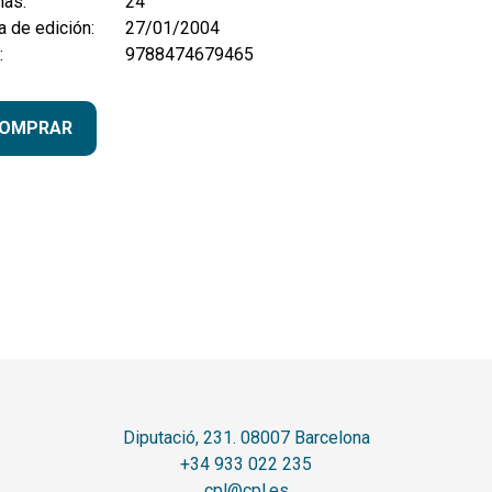
nas:
24
 de edición:
27/01/2004
:
9788474679465
OMPRAR
Diputació, 231. 08007 Barcelona
+34 933 022 235
cpl@cpl.es