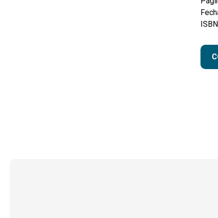
Pági
Fecha
ISBN
C