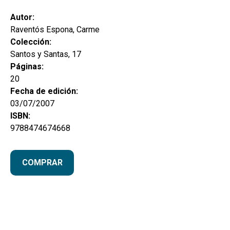
hijo
MI CUENTA
Autor:
BUSCAR
Raventós Espona, Carme
Colección:
CAT
Santos y Santas, 17
Páginas:
ESP
20
Fecha de edición:
03/07/2007
ISBN:
9788474674668
COMPRAR