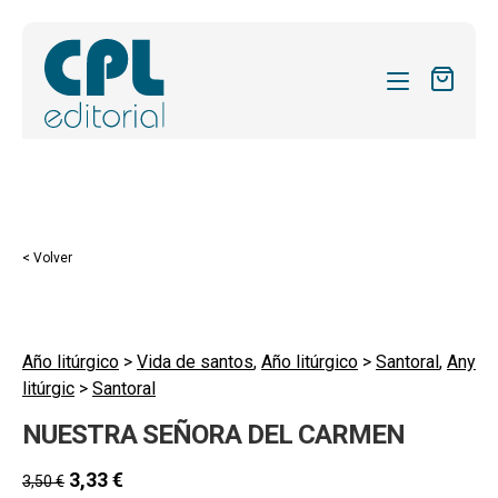
CATÁLOGO
MIS SUSCRIPCIONES
Expandi
REVISTAS
< Volver
el
FORMAS
menú
hijo
Expandi
SOBRE NOSOTROS
el
Año litúrgico
>
Vida de santos
,
Año litúrgico
>
Santoral
,
Any
Expandi
ACTUALIDAD
litúrgic
>
Santoral
menú
el
hijo
Expandi
BLOG
NUESTRA SEÑORA DEL CARMEN
menú
el
hijo
CONTACTO
menú
3,33
€
3,50
€