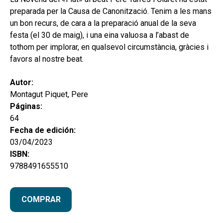
hijo
MI CUENTA
preparada per la Causa de Canonització. Tenim a les mans
un bon recurs, de cara a la preparació anual de la seva
BUSCAR
festa (el 30 de maig), i una eina valuosa a l’abast de
tothom per implorar, en qualsevol circumstància, gràcies i
CAT
favors al nostre beat.
ESP
Autor:
Montagut Piquet, Pere
Páginas:
64
Fecha de edición:
03/04/2023
ISBN:
9788491655510
COMPRAR