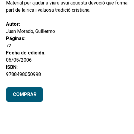
hijo
Material per ajudar a viure avui aquesta devoció que forma
MI CUENTA
part de la rica i valuosa tradició cristiana.
BUSCAR
Autor:
CAT
Juan Morado, Guillermo
Páginas:
ESP
72
Fecha de edición:
06/05/2006
ISBN:
9788498050998
COMPRAR