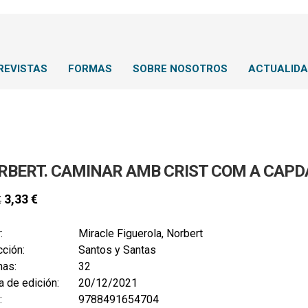
REVISTAS
FORMAS
SOBRE NOSOTROS
ACTUALID
RBERT. CAMINAR AMB CRIST COM A CAP
3,33
€
€
:
Miracle Figuerola, Norbert
ción:
Santos y Santas
nas:
32
 de edición:
20/12/2021
:
9788491654704