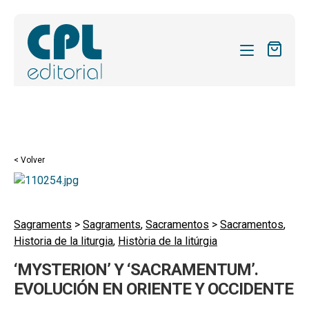
CATÁLOGO
MIS SUSCRIPCIONES
Expandi
REVISTAS
< Volver
el
FORMAS
menú
hijo
Expandi
SOBRE NOSOTROS
el
Sagraments
>
Sagraments
,
Sacramentos
>
Sacramentos
,
Expandi
ACTUALIDAD
Historia de la liturgia
,
Història de la litúrgia
menú
el
hijo
Expandi
BLOG
‘MYSTERION’ Y ‘SACRAMENTUM’.
menú
el
EVOLUCIÓN EN ORIENTE Y OCCIDENTE
hijo
CONTACTO
menú