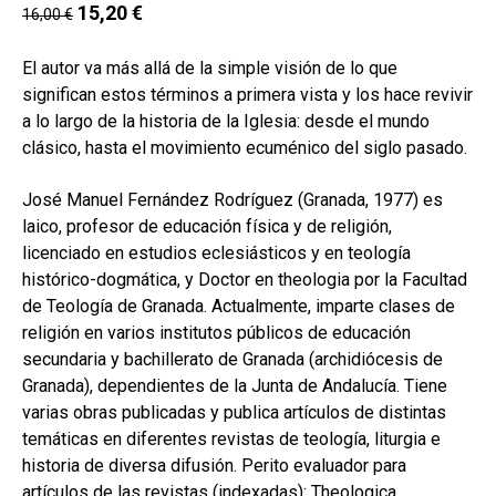
hijo
15,20
€
16,00
€
MI CUENTA
BUSCAR
El autor va más allá de la simple visión de lo que
significan estos términos a primera vista y los hace revivir
CAT
a lo largo de la historia de la Iglesia: desde el mundo
clásico, hasta el movimiento ecuménico del siglo pasado.
ESP
José Manuel Fernández Rodríguez (Granada, 1977) es
laico, profesor de educación física y de religión,
licenciado en estudios eclesiásticos y en teología
histórico-dogmática, y Doctor en theologia por la Facultad
de Teología de Granada. Actualmente, imparte clases de
religión en varios institutos públicos de educación
secundaria y bachillerato de Granada (archidiócesis de
Granada), dependientes de la Junta de Andalucía. Tiene
varias obras publicadas y publica artículos de distintas
temáticas en diferentes revistas de teología, liturgia e
historia de diversa difusión. Perito evaluador para
artículos de las revistas (indexadas): Theologica