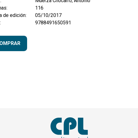
:
Muerza Chocarro, Antonio
nas:
116
 de edición:
05/10/2017
:
9788491650591
OMPRAR