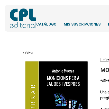
CATÁLOGO
MIS SUSCRIPCIONES
< Volver
Litúr
MO
7,25
Una a
pregà