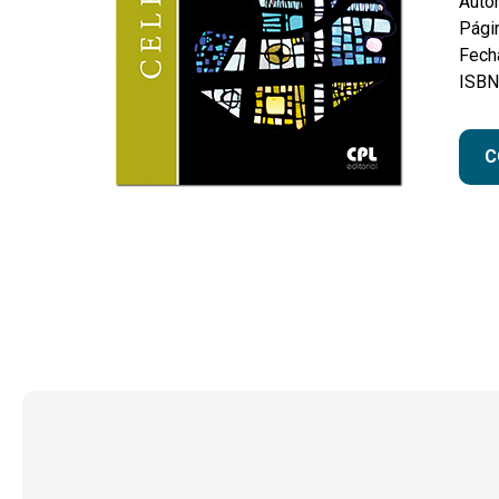
Autor
Pági
Fecha
ISBN
C