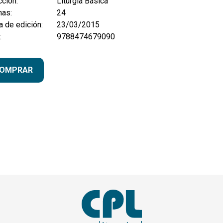
ción:
Liturgia Básica
nas:
24
 de edición:
23/03/2015
:
9788474679090
OMPRAR