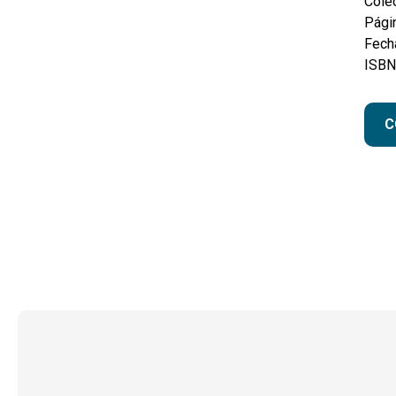
Colec
Pági
Fecha
ISBN
C