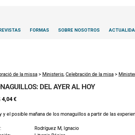
REVISTAS
FORMAS
SOBRE NOSOTROS
ACTUALID
bració de la missa
>
Ministeris
,
Celebración de la misa
>
Ministe
NAGUILLOS: DEL AYER AL HOY
4,04
€
€
y y el posible mañana de los monaguillos a partir de las experie
:
Rodríguez M, Ignacio