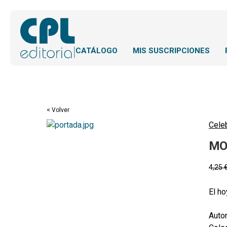
CATÁLOGO
MIS SUSCRIPCIONES
< Volver
Cele
MO
4,25
El ho
Autor