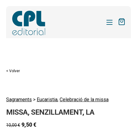
CATÁLOGO
MIS SUSCRIPCIONES
Expandi
REVISTAS
< Volver
el
FORMAS
menú
hijo
Expandi
SOBRE NOSOTROS
el
Sagraments
>
Eucaristia
,
Celebració de la missa
Expandi
ACTUALIDAD
menú
MISSA, SENZILLAMENT, LA
el
hijo
Expandi
BLOG
menú
el
9,50
€
10,00
€
hijo
CONTACTO
menú