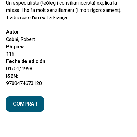
hijo
Un especialista (teòleg i consiliari jocista) explica la
MI CUENTA
missa. I ho fa molt senzillament (i molt rigorosament).
BUSCAR
Traduccció d'un èxit a França.
CAT
Autor:
Cabié, Robert
ESP
Páginas:
116
Fecha de edición:
01/01/1998
ISBN:
9788474673128
COMPRAR