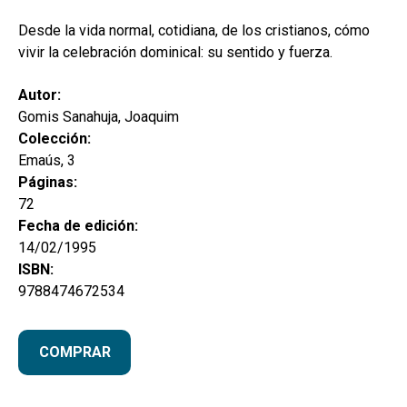
hijo
MI CUENTA
Desde la vida normal, cotidiana, de los cristianos, cómo
BUSCAR
vivir la celebración dominical: su sentido y fuerza.
CAT
Autor:
Gomis Sanahuja, Joaquim
ESP
Colección:
Emaús, 3
Páginas:
72
Fecha de edición:
14/02/1995
ISBN:
9788474672534
COMPRAR