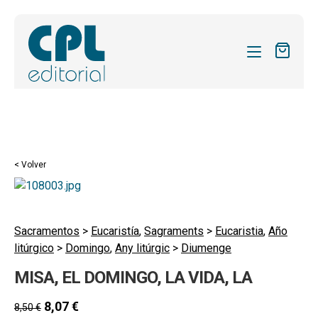
CATÁLOGO
MIS SUSCRIPCIONES
Expandi
REVISTAS
< Volver
el
FORMAS
menú
hijo
Expandi
SOBRE NOSOTROS
el
Sacramentos
>
Eucaristía
,
Sagraments
>
Eucaristia
,
Año
Expandi
ACTUALIDAD
litúrgico
>
Domingo
,
Any litúrgic
>
Diumenge
menú
el
hijo
Expandi
BLOG
MISA, EL DOMINGO, LA VIDA, LA
menú
el
hijo
CONTACTO
menú
8,07
€
8,50
€