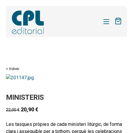
CATÁLOGO
MIS SUSCRIPCIONES
Expandi
REVISTAS
< Volver
el
FORMAS
menú
hijo
Expandi
SOBRE NOSOTROS
MINISTERIS
el
Expandi
ACTUALIDAD
menú
el
20,90
€
22,00
€
hijo
Expandi
BLOG
menú
el
hijo
Les tasques pròpies de cada ministeri litúrgic, de forma
CONTACTO
menú
clara i assequible per a tothom, perquè les celebracions