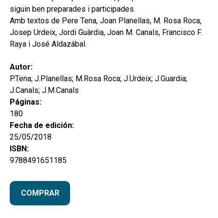
hijo
MI CUENTA
siguin ben preparades i participades.
Amb textos de Pere Tena, Joan Planellas, M. Rosa Roca,
BUSCAR
Josep Urdeix, Jordi Guàrdia, Joan M. Canals, Francisco F.
Raya i José Aldazábal.
CAT
ESP
Autor:
P.Tena; J.Planellas; M.Rosa Roca; J.Urdeix; J.Guardia;
J.Canals; J.M.Canals
Páginas:
180
Fecha de edición:
25/05/2018
ISBN:
9788491651185
COMPRAR