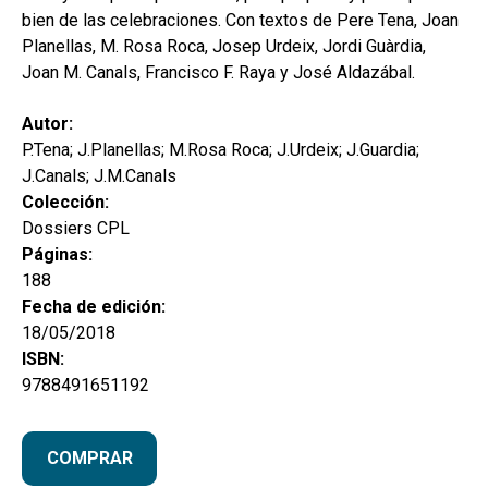
hijo
MI CUENTA
bien de las celebraciones. Con textos de Pere Tena, Joan
Planellas, M. Rosa Roca, Josep Urdeix, Jordi Guàrdia,
BUSCAR
Joan M. Canals, Francisco F. Raya y José Aldazábal.
CAT
Autor:
ESP
P.Tena; J.Planellas; M.Rosa Roca; J.Urdeix; J.Guardia;
J.Canals; J.M.Canals
Colección:
Dossiers CPL
Páginas:
188
Fecha de edición:
18/05/2018
ISBN:
9788491651192
COMPRAR