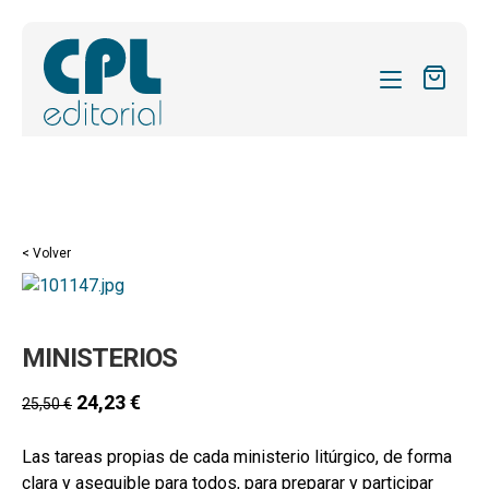
CATÁLOGO
MIS SUSCRIPCIONES
Expandi
REVISTAS
< Volver
el
FORMAS
menú
hijo
Expandi
SOBRE NOSOTROS
MINISTERIOS
el
Expandi
ACTUALIDAD
menú
el
24,23
€
25,50
€
hijo
Expandi
BLOG
menú
el
hijo
Las tareas propias de cada ministerio litúrgico, de forma
CONTACTO
menú
clara y asequible para todos, para preparar y participar