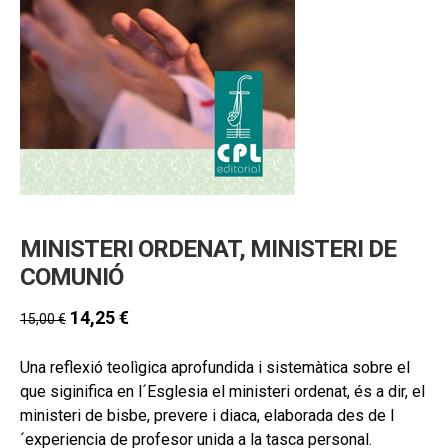
hijo
MI CUENTA
BUSCAR
CAT
ESP
MINISTERI ORDENAT, MINISTERI DE
COMUNIÓ
14,25
€
15,00
€
Una reflexió teolìgica aprofundida i sistemàtica sobre el
que siginifica en l´Esglesia el ministeri ordenat, és a dir, el
ministeri de bisbe, prevere i diaca, elaborada des de l
´experiencia de profesor unida a la tasca personal.