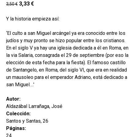
hijo
3,33
€
3,50
€
MI CUENTA
BUSCAR
Y la historia empieza así:
CAT
‘El culto a san Miguel arcángel ya era conocido entre los
judíos y muy pronto se hizo popular entre los cristianos.
ESP
En el siglo V ya hay una iglesia dedicada a él en Roma, en
la via Salaria, consagrada el 29 de septiembre (por eso la
elección de esta fecha para la fiesta). El famoso castillo
de Santangelo, en Roma, del siglo VI, que era en realidad
un mausoleo para el emperador Adriano, está dedicado a
san Miguel….'
Autor:
Aldazábal Larrañaga, José
Colección:
Santos y Santas, 26
Páginas:
24