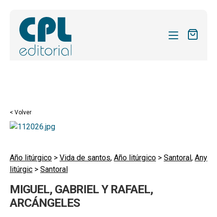
CATÁLOGO
MIS SUSCRIPCIONES
Expandi
REVISTAS
< Volver
el
FORMAS
menú
hijo
Expandi
SOBRE NOSOTROS
el
Año litúrgico
>
Vida de santos
,
Año litúrgico
>
Santoral
,
Any
Expandi
ACTUALIDAD
litúrgic
>
Santoral
menú
el
hijo
Expandi
BLOG
MIGUEL, GABRIEL Y RAFAEL,
menú
el
ARCÁNGELES
hijo
CONTACTO
menú