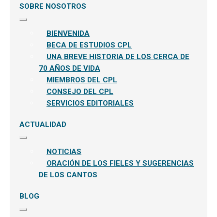
SOBRE NOSOTROS
Expandir
el
BIENVENIDA
menú
hijo
BECA DE ESTUDIOS CPL
UNA BREVE HISTORIA DE LOS CERCA DE
70 AÑOS DE VIDA
MIEMBROS DEL CPL
CONSEJO DEL CPL
SERVICIOS EDITORIALES
ACTUALIDAD
Expandir
el
NOTICIAS
menú
hijo
ORACIÓN DE LOS FIELES Y SUGERENCIAS
DE LOS CANTOS
BLOG
Expandir