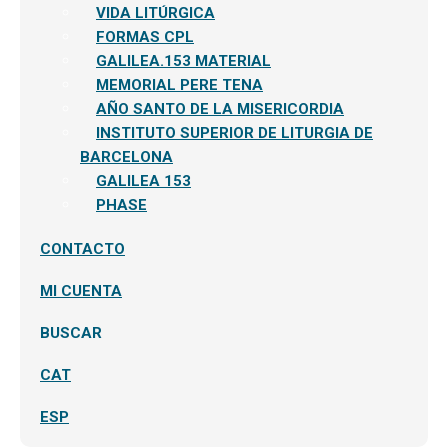
el
VIDA LITÚRGICA
menú
hijo
FORMAS CPL
GALILEA.153 MATERIAL
MEMORIAL PERE TENA
AÑO SANTO DE LA MISERICORDIA
INSTITUTO SUPERIOR DE LITURGIA DE
BARCELONA
GALILEA 153
PHASE
CONTACTO
MI CUENTA
BUSCAR
CAT
ESP