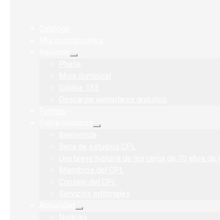
Catálogo
Mis suscripciones
Revistas
Expandir
Phase
el
menú
Misa dominical
hijo
Galilea. 153
Descargar ejemplares gratuitos
Formas
Sobre nosotros
Expandir
Bienvenida
el
menú
Beca de estudios CPL
hijo
Una breve historia de los cerca de 70 años de 
Miembros del CPL
Consejo del CPL
Servicios editoriales
Actualidad
Expandir
Noticias
el