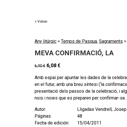
< Volver
Any litúrgic
>
Temps de Pasqua
,
Sagraments
MEVA CONFIRMACIÓ, LA
6,08
€
6,40
€
Amb espai per apuntar les dades de la celebraci
en el futur; amb una breu síntesi (‘la confirma
presentació dels passos de la celebració; i alg
nois i noies que es preparen per confirmar-se
Autor:
Lligadas Vendrell, Josep
Páginas:
48
Fecha de edición:
15/04/2011