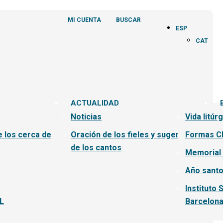
MI CUENTA
BUSCAR
ESP
CAT
ACTUALIDAD
Noticias
Vida litúr
e los cerca de
Oración de los fieles y sugerencias
Formas C
de los cantos
Memorial
Año santo
Instituto 
L
Barcelon