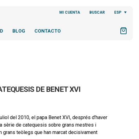
ESP
MI CUENTA
BUSCAR
AD
BLOG
CONTACTO
ATEQUESIS DE BENET XVI
juliol del 2010, el papa Benet XVI, després d’haver
na sèrie de catequesis sobre grans mestres i
són grans teòlegs que han marcat decisivament