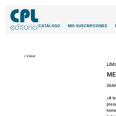
CATÁLOGO
MIS SUSCRIPCIONES
< Volver
Litúr
ME
23,5
«A le
prese
homes