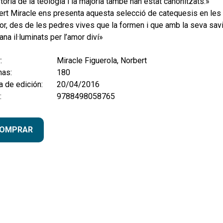
stòria de la teologia i la majoria també han estat canonitzats.»
ert Miracle ens presenta aquesta selecció de catequesis en les
ior, des de les pedres vives que la formen i que amb la seva savi
iana il·luminats per l’amor diví»
:
Miracle Figuerola, Norbert
nas:
180
 de edición:
20/04/2016
:
9788498058765
OMPRAR