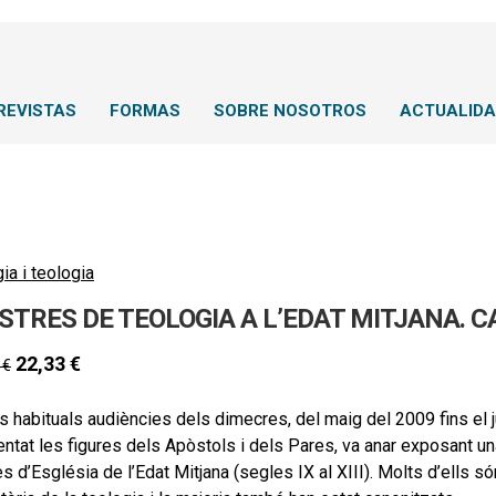
REVISTAS
FORMAS
SOBRE NOSOTROS
ACTUALID
gia i teologia
STRES DE TEOLOGIA A L’EDAT MITJANA. C
22,33
€
0
€
s habituals audiències dels dimecres, del maig del 2009 fins el 
ntat les figures dels Apòstols i dels Pares, va anar exposant u
 d’Església de l’Edat Mitjana (segles IX al XIII). Molts d’ells 