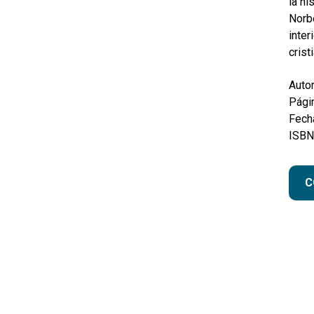
la hi
Norb
inter
crist
Autor
Pági
Fecha
ISBN
C