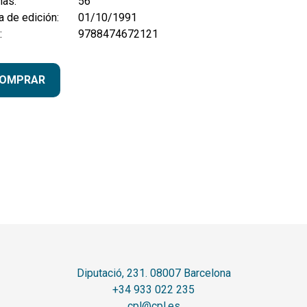
nas:
56
 de edición:
01/10/1991
:
9788474672121
OMPRAR
Diputació, 231. 08007 Barcelona
+34 933 022 235
cpl@cpl.es