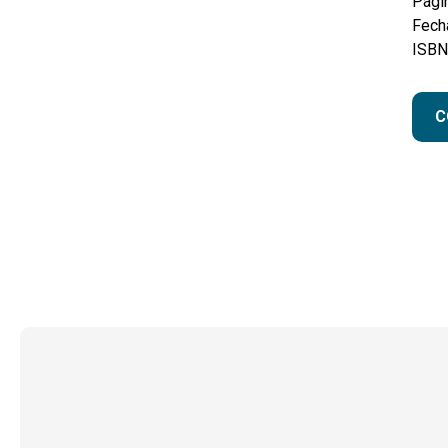
Pági
Fecha
ISBN
C