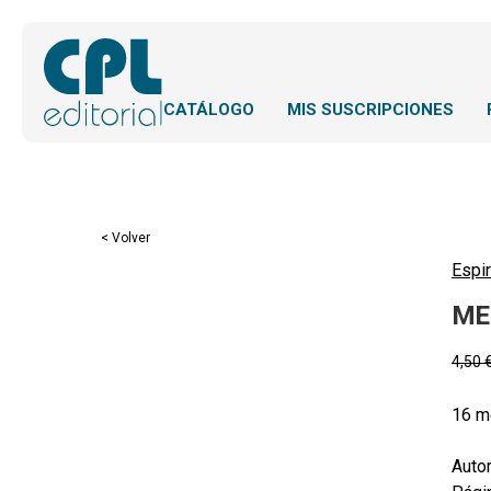
CATÁLOGO
MIS SUSCRIPCIONES
< Volver
Espir
ME
4,50
16 m
Autor