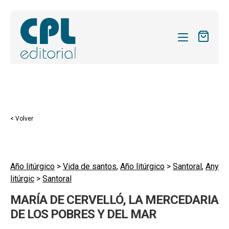
CATÁLOGO
MIS SUSCRIPCIONES
Expandi
REVISTAS
< Volver
el
FORMAS
menú
hijo
Expandi
SOBRE NOSOTROS
el
Año litúrgico
>
Vida de santos
,
Año litúrgico
>
Santoral
,
Any
Expandi
ACTUALIDAD
litúrgic
>
Santoral
menú
el
hijo
Expandi
BLOG
MARÍA DE CERVELLÓ, LA MERCEDARIA
menú
el
DE LOS POBRES Y DEL MAR
hijo
CONTACTO
menú