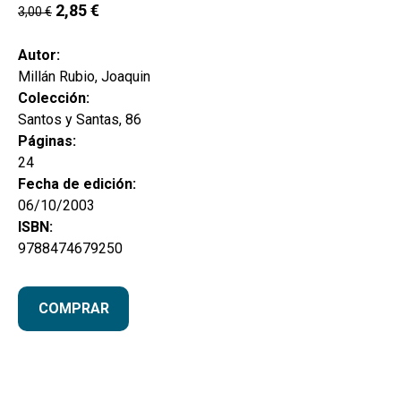
hijo
2,85
€
3,00
€
MI CUENTA
BUSCAR
Autor:
Millán Rubio, Joaquin
CAT
Colección:
Santos y Santas, 86
ESP
Páginas:
24
Fecha de edición:
06/10/2003
ISBN:
9788474679250
COMPRAR