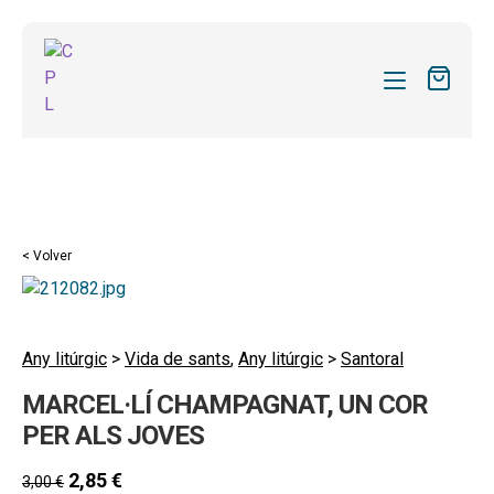
CATÁLOGO
MIS SUSCRIPCIONES
Expandi
REVISTAS
< Volver
el
FORMAS
menú
hijo
Expandi
SOBRE NOSOTROS
el
Any litúrgic
>
Vida de sants
,
Any litúrgic
>
Santoral
Expandi
ACTUALIDAD
menú
MARCEL·LÍ CHAMPAGNAT, UN COR
el
hijo
Expandi
BLOG
menú
PER ALS JOVES
el
hijo
CONTACTO
menú
2,85
€
3,00
€