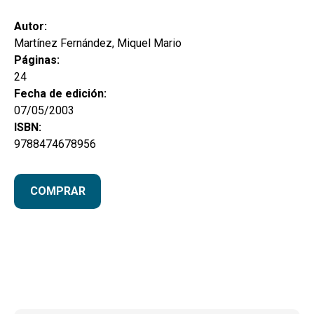
hijo
MI CUENTA
Autor:
BUSCAR
Martínez Fernández, Miquel Mario
Páginas:
CAT
24
Fecha de edición:
ESP
07/05/2003
ISBN:
9788474678956
COMPRAR