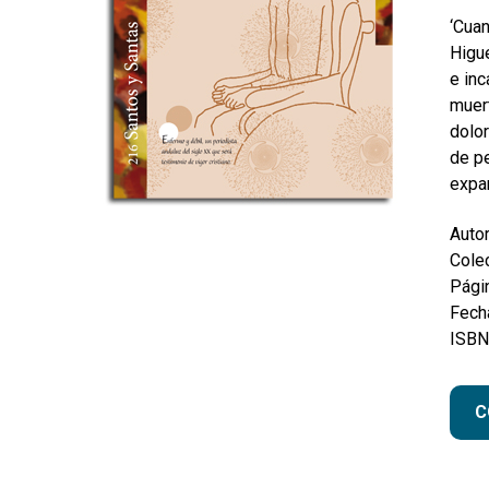
‘Cuan
Higue
e inc
muert
dolor
de pe
expan
Autor
Colec
Pági
Fecha
ISBN
C