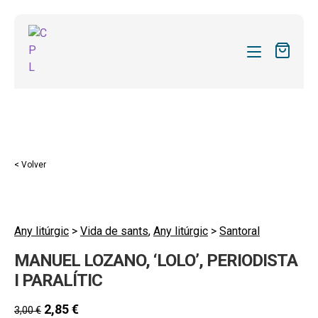
CATÁLOGO
MIS SUSCRIPCIONES
Expandi
REVISTAS
< Volver
el
FORMAS
menú
hijo
Expandi
SOBRE NOSOTROS
el
Any litúrgic
>
Vida de sants
,
Any litúrgic
>
Santoral
Expandi
ACTUALIDAD
menú
MANUEL LOZANO, ‘LOLO’, PERIODISTA
el
hijo
Expandi
BLOG
menú
I PARALÍTIC
el
hijo
CONTACTO
menú
2,85
€
3,00
€