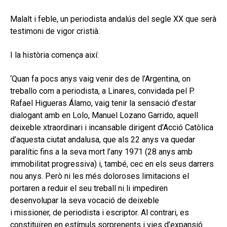
hijo
MI CUENTA
Malalt i feble, un periodista andalús del segle XX que serà
BUSCAR
testimoni de vigor cristià.
CAT
I la història comença així:
ESP
‘Quan fa pocs anys vaig venir des de l’Argentina, on
treballo com a periodista, a Linares, convidada pel P.
Rafael Higueras Álamo, vaig tenir la sensació d’estar
dialogant amb en Lolo, Manuel Lozano Garrido, aquell
deixeble xtraordinari i incansable dirigent d’Acció Catòlica
d’aquesta ciutat andalusa, que als 22 anys va quedar
paralític fins a la seva mort l’any 1971 (28 anys amb
immobilitat progressiva) i, també, cec en els seus darrers
nou anys. Però ni les més doloroses limitacions el
portaren a reduir el seu treball ni li impediren
desenvolupar la seva vocació de deixeble
i missioner, de periodista i escriptor. Al contrari, es
constituïren en estímuls sorprenents i vies d’expansió