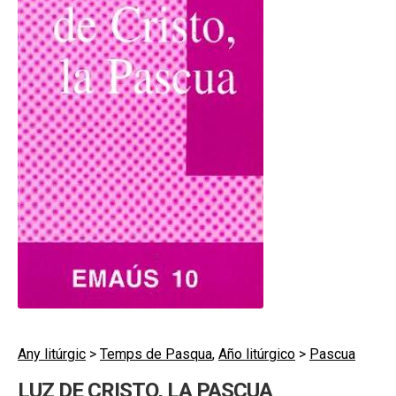
hijo
MI CUENTA
BUSCAR
CAT
ESP
Any litúrgic
>
Temps de Pasqua
,
Año litúrgico
>
Pascua
LUZ DE CRISTO, LA PASCUA