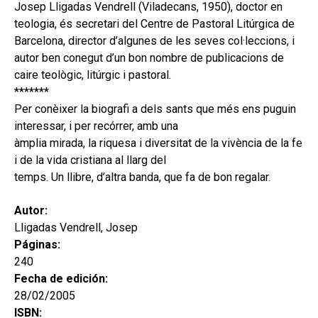
hijo
Josep Lligadas Vendrell (Viladecans, 1950), doctor en
MI CUENTA
teologia, és secretari del Centre de Pastoral Litúrgica de
BUSCAR
Barcelona, director d’algunes de les seves col·leccions, i
autor ben conegut d’un bon nombre de publicacions de
CAT
caire teològic, litúrgic i pastoral.
*******
ESP
Per conèixer la biografi a dels sants que més ens puguin
interessar, i per recórrer, amb una
àmplia mirada, la riquesa i diversitat de la vivència de la fe
i de la vida cristiana al llarg del
temps. Un llibre, d’altra banda, que fa de bon regalar.
Autor:
Lligadas Vendrell, Josep
Páginas:
240
Fecha de edición:
28/02/2005
ISBN: