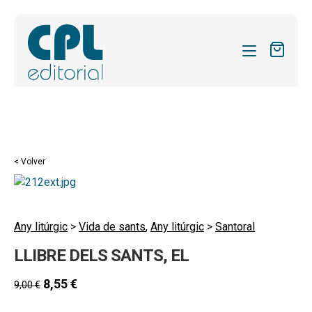
CATÁLOGO
MIS SUSCRIPCIONES
Expandi
REVISTAS
< Volver
el
FORMAS
menú
hijo
Expandi
SOBRE NOSOTROS
el
Any litúrgic
>
Vida de sants
,
Any litúrgic
>
Santoral
Expandi
ACTUALIDAD
menú
LLIBRE DELS SANTS, EL
el
hijo
Expandi
BLOG
menú
el
8,55
€
9,00
€
hijo
CONTACTO
menú