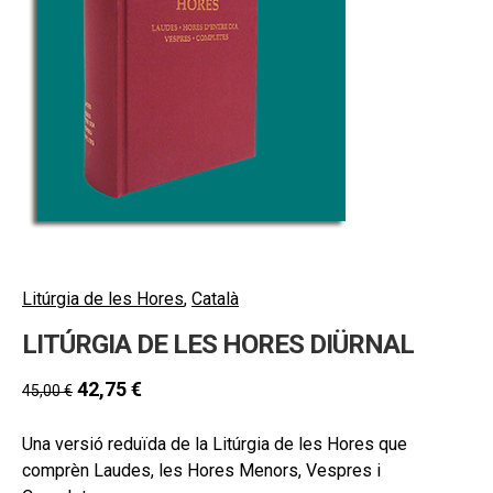
hijo
MI CUENTA
BUSCAR
CAT
ESP
Litúrgia de les Hores
,
Català
LITÚRGIA DE LES HORES DIÜRNAL
42,75
€
45,00
€
Una versió reduïda de la Litúrgia de les Hores que
comprèn Laudes, les Hores Menors, Vespres i