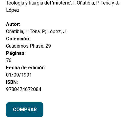
hijo
Teología y liturgia del ‘misterio': I. Oñatibia, P. Tena y J.
MI CUENTA
López
BUSCAR
Autor:
CAT
Oñatibia, I.; Tena, P.; López, J.
Colección:
ESP
Cuadernos Phase, 29
Páginas:
76
Fecha de edición:
01/09/1991
ISBN:
9788474672084
COMPRAR