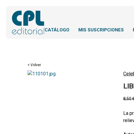
CATÁLOGO
MIS SUSCRIPCIONES
< Volver
Cele
LI
8,50
La pr
relie