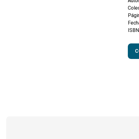
Autor
Colec
Pági
Fecha
ISBN
C