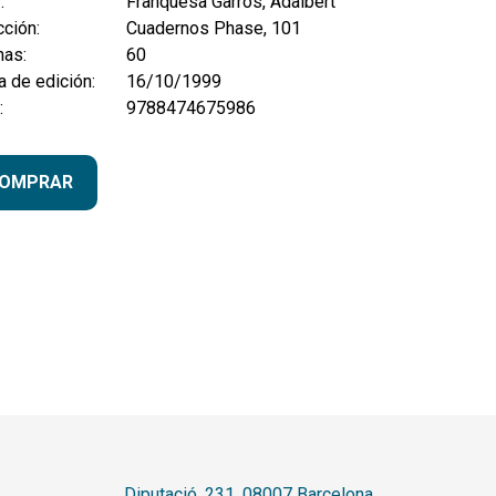
:
Franquesa Garrós, Adalbert
ción:
Cuadernos Phase, 101
nas:
60
 de edición:
16/10/1999
:
9788474675986
OMPRAR
Diputació, 231. 08007 Barcelona