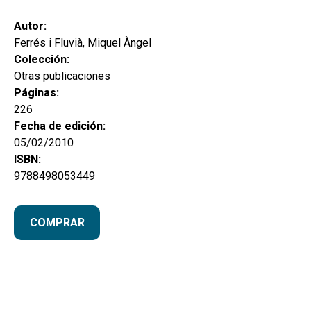
hijo
MI CUENTA
Autor:
BUSCAR
Ferrés i Fluvià, Miquel Àngel
Colección:
CAT
Otras publicaciones
Páginas:
ESP
226
Fecha de edición:
05/02/2010
ISBN:
9788498053449
COMPRAR