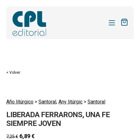
CATÁLOGO
MIS SUSCRIPCIONES
Expandi
REVISTAS
< Volver
el
FORMAS
menú
hijo
Expandi
SOBRE NOSOTROS
el
Año litúrgico
>
Santoral
,
Any litúrgic
>
Santoral
Expandi
ACTUALIDAD
menú
LIBERADA FERRARONS, UNA FE
el
hijo
Expandi
BLOG
menú
SIEMPRE JOVEN
el
hijo
CONTACTO
menú
6,89
€
7,25
€