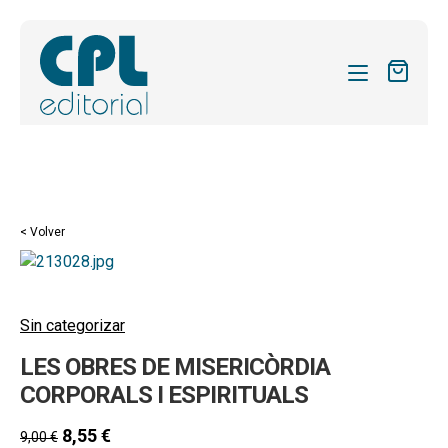
CATÁLOGO
MIS SUSCRIPCIONES
Expandi
REVISTAS
< Volver
el
FORMAS
menú
hijo
Expandi
SOBRE NOSOTROS
el
Sin categorizar
Expandi
ACTUALIDAD
menú
LES OBRES DE MISERICÒRDIA
el
hijo
Expandi
BLOG
menú
CORPORALS I ESPIRITUALS
el
hijo
CONTACTO
menú
8,55
€
9,00
€