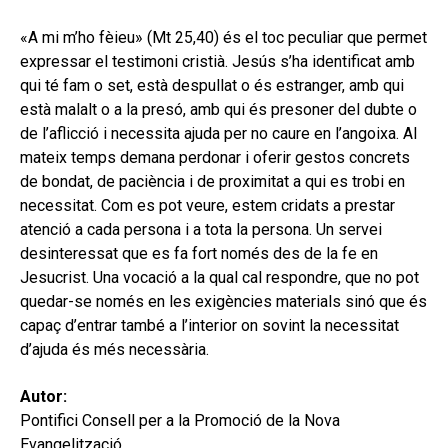
hijo
MI CUENTA
«A mi m’ho fèieu» (Mt 25,40) és el toc peculiar que permet
BUSCAR
expressar el testimoni cristià. Jesús s’ha identificat amb
qui té fam o set, està despullat o és estranger, amb qui
CAT
està malalt o a la presó, amb qui és presoner del dubte o
de l’aflicció i necessita ajuda per no caure en l’angoixa. Al
ESP
mateix temps demana perdonar i oferir gestos concrets
de bondat, de paciència i de proximitat a qui es trobi en
necessitat. Com es pot veure, estem cridats a prestar
atenció a cada persona i a tota la persona. Un servei
desinteressat que es fa fort només des de la fe en
Jesucrist. Una vocació a la qual cal respondre, que no pot
quedar-se només en les exigències materials sinó que és
capaç d’entrar també a l’interior on sovint la necessitat
d’ajuda és més necessària.
Autor:
Pontifici Consell per a la Promoció de la Nova
Evangelització