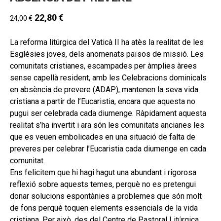
hijo
MI CUENTA
22,80
€
24,00
€
BUSCAR
La reforma litúrgica del Vaticà II ha atès la realitat de les
CAT
Esglésies joves, dels anomenats països de missió. Les
comunitats cristianes, escampades per àmplies àrees
ESP
sense capellà resident, amb les Celebracions dominicals
en absència de prevere (ADAP), mantenen la seva vida
cristiana a partir de l’Eucaristia, encara que aquesta no
pugui ser celebrada cada diumenge. Ràpidament aquesta
realitat s’ha invertit i ara són les comunitats ancianes les
que es veuen embolicades en una situació de falta de
preveres per celebrar l’Eucaristia cada diumenge en cada
comunitat.
Ens felicitem que hi hagi hagut una abundant i rigorosa
reflexió sobre aquests temes, perquè no es pretengui
donar solucions espontànies a problemes que són molt
de fons perquè toquen elements essencials de la vida
cristiana. Per això, des del Centre de Pastoral Litúrgica