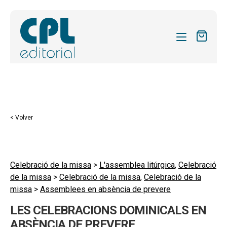
CATÁLOGO
MIS SUSCRIPCIONES
Expandi
REVISTAS
< Volver
el
FORMAS
menú
hijo
Expandi
SOBRE NOSOTROS
el
Celebració de la missa
>
L'assemblea litúrgica
,
Celebració
Expandi
ACTUALIDAD
de la missa
>
Celebració de la missa
,
Celebració de la
menú
el
missa
>
Assemblees en absència de prevere
hijo
Expandi
BLOG
menú
el
LES CELEBRACIONS DOMINICALS EN
hijo
CONTACTO
menú
ABSÈNCIA DE PREVERE