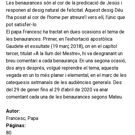
hijo
Les benaurances són al cor de la predicació de Jesús i
MI CUENTA
responen al desig natural de felicitat. Aquest desig Déu
BUSCAR
l’ha posat al cor de l’home per atreure’l vers ell, l’únic que
pot satisfer-lo.
CAT
El papa Francesc ha tractat en dues ocasions el tema de
les benaurances. Primer, en l’exhortació apostòlica
ESP
Gaudete et exsultate (19 març 2018), on en el capítol
tercer, titulat «A la llum del Mestre», hi va desgranant un
breu comentari a cada benaurança. En una segona ocasió,
dos anys després, volgué reprendre el tema, aquesta
vegada en un to més planer i elemental, en el marc de les
catequesis setmanals de les audiències generals. Des
del 29 de gener fins al 29 d’abril de 2020 va anar
comentant cada una de les benaurances segons Mateu.
Autor:
Francesc, Papa
Páginas:
80