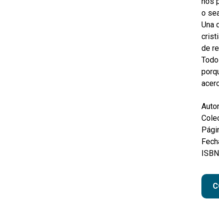
nos p
o sea
Una d
crist
de r
Todo 
porq
acer
Autor
Colec
Pági
Fecha
ISBN
C