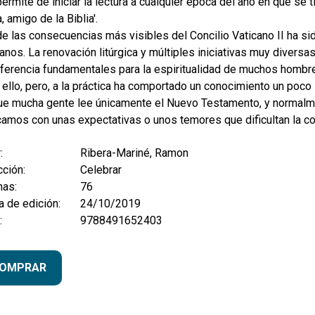
ermite de iniciar la lectura a cualquier época del año en que se tie
, amigo de la Biblia'.
e las consecuencias más visibles del Concilio Vaticano II ha si
ianos. La renovación litúrgica y múltiples iniciativas muy divers
eferencia fundamentales para la espiritualidad de muchos hombr
ello, pero, a la práctica ha comportado un conocimiento un poc
ue mucha gente lee únicamente el Nuevo Testamento, y normalme
camos con unas expectativas o unos temores que dificultan la c
:
Ribera-Mariné, Ramon
ción:
Celebrar
nas:
76
 de edición:
24/10/2019
:
9788491652403
OMPRAR