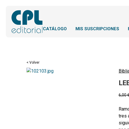
CATÁLOGO
MIS SUSCRIPCIONES
< Volver
Bibli
LE
6,00
Ramon
tres 
sigui