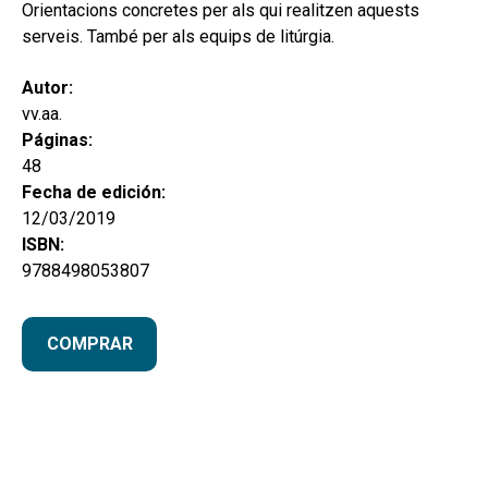
hijo
Orientacions concretes per als qui realitzen aquests
MI CUENTA
serveis. També per als equips de litúrgia.
BUSCAR
Autor:
CAT
vv.aa.
Páginas:
ESP
48
Fecha de edición:
12/03/2019
ISBN:
9788498053807
COMPRAR