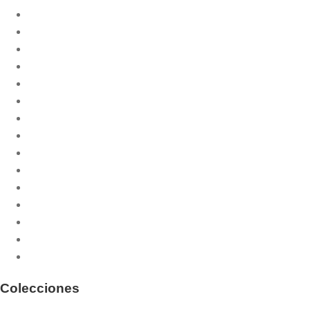
Biblia
Catequesis litúrgica
Celebración de la misa
Cristiandad
Documentación
Espiritualidad
Ética
Filosofía
Historia de la liturgia
Humanidad
Liturgia de las Horas
Liturgia y teología
Oración
Religiosidad popular
Sacramentos
Colecciones