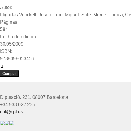
Autor:
Lligadas Vendrell, Josep; Lirio, Miguel; Sole, Merce; Túnica, Ce
Páginas:
584
Fecha de edición:
30/05/2009
ISBN:
9788498053456
Laudes
i
Comprar
Vespres.
Temps
de
Diputació, 231. 08007 Barcelona
durant
+34 933 022 235
l'any
cpl@cpl.es
II
cantidad