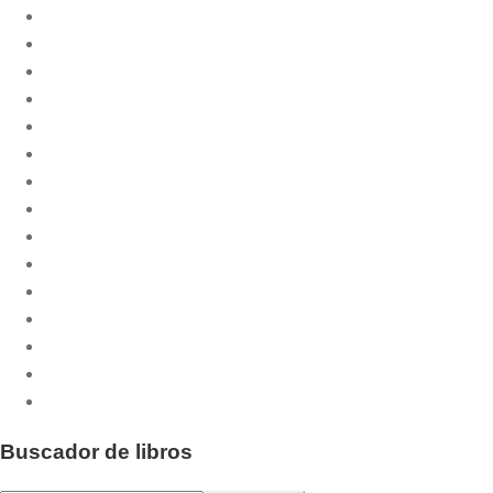
Biblioteca Litúrgica
Celebrar
CPL Libri
Cuadernos Phase
Culmen et Fons
Culmen et Fons - Minor
Dossiers CPL
Emaús
Emaús Maior
Liturgia Básica
Otras publicaciones
Pastoral.doc
Publicaciones musicales
Santos y Santas
Serie Fiesta
Buscador de libros