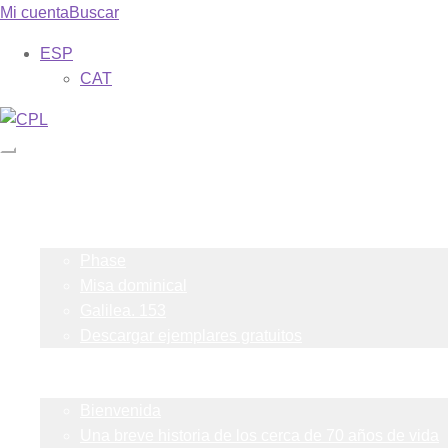
Mi cuenta
Buscar
ESP
CAT
Catálogo
Mis suscripciones
Revistas
Phase
Misa dominical
Galilea. 153
Descargar ejemplares gratuitos
Formas
Sobre nosotros
Bienvenida
Una breve historia de los cerca de 70 años de vida