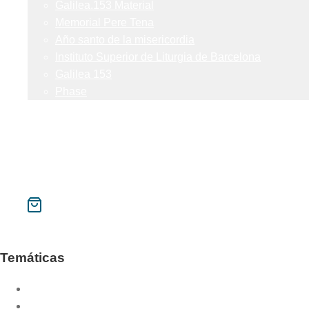
Galilea.153 Material
Memorial Pere Tena
Año santo de la misericordia
Instituto Superior de Liturgia de Barcelona
Galilea 153
Phase
Contacto
Mi cuenta
Buscar
CAT
ESP
Temáticas
Año litúrgico
Año sacerdotal