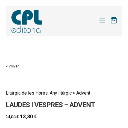
CATÁLOGO
MIS SUSCRIPCIONES
Expandi
REVISTAS
< Volver
el
FORMAS
menú
hijo
Expandi
SOBRE NOSOTROS
el
Litúrgia de les Hores
,
Any litúrgic
>
Advent
Expandi
ACTUALIDAD
menú
LAUDES I VESPRES – ADVENT
el
hijo
Expandi
BLOG
menú
el
13,30
€
14,00
€
hijo
CONTACTO
menú