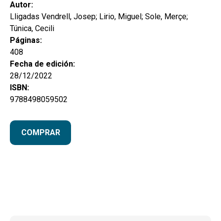
hijo
Autor:
MI CUENTA
Lligadas Vendrell, Josep; Lirio, Miguel; Sole, Merçe;
BUSCAR
Túnica, Cecili
Páginas:
CAT
408
Fecha de edición:
ESP
28/12/2022
ISBN:
9788498059502
COMPRAR