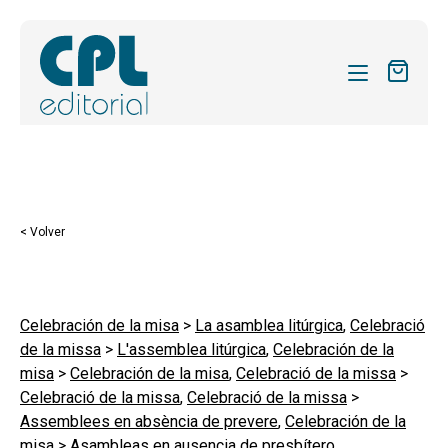
CATÁLOGO
MIS SUSCRIPCIONES
Expandi
REVISTAS
< Volver
el
FORMAS
menú
hijo
Expandi
SOBRE NOSOTROS
el
Celebración de la misa
>
La asamblea litúrgica
,
Celebració
Expandi
ACTUALIDAD
de la missa
>
L'assemblea litúrgica
,
Celebración de la
menú
el
misa
>
Celebración de la misa
,
Celebració de la missa
>
hijo
Expandi
BLOG
menú
Celebració de la missa
,
Celebració de la missa
>
el
hijo
Assemblees en absència de prevere
,
Celebración de la
CONTACTO
menú
misa
>
Asambleas en ausencia de presbítero