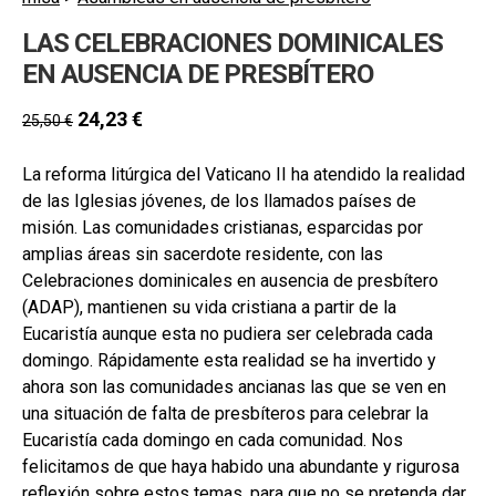
hijo
MI CUENTA
LAS CELEBRACIONES DOMINICALES
BUSCAR
EN AUSENCIA DE PRESBÍTERO
CAT
24,23
€
25,50
€
ESP
La reforma litúrgica del Vaticano II ha atendido la realidad
de las Iglesias jóvenes, de los llamados países de
misión. Las comunidades cristianas, esparcidas por
amplias áreas sin sacerdote residente, con las
Celebraciones dominicales en ausencia de presbítero
(ADAP), mantienen su vida cristiana a partir de la
Eucaristía aunque esta no pudiera ser celebrada cada
domingo. Rápidamente esta realidad se ha invertido y
ahora son las comunidades ancianas las que se ven en
una situación de falta de presbíteros para celebrar la
Eucaristía cada domingo en cada comunidad. Nos
felicitamos de que haya habido una abundante y rigurosa
reflexión sobre estos temas, para que no se pretenda dar