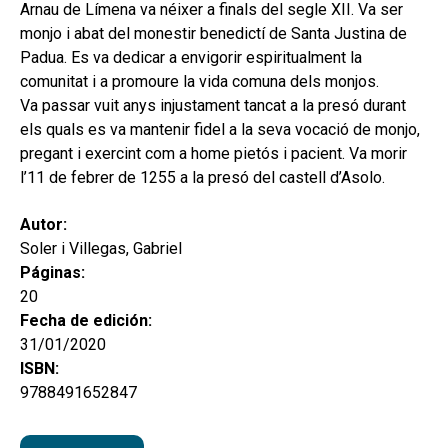
hijo
Arnau de Límena va néixer a finals del segle XII. Va ser
MI CUENTA
monjo i abat del monestir benedictí de Santa Justina de
BUSCAR
Padua. Es va dedicar a envigorir espiritualment la
comunitat i a promoure la vida comuna dels monjos.
CAT
Va passar vuit anys injustament tancat a la presó durant
els quals es va mantenir fidel a la seva vocació de monjo,
ESP
pregant i exercint com a home pietós i pacient. Va morir
l’11 de febrer de 1255 a la presó del castell d’Asolo.
Autor:
Soler i Villegas, Gabriel
Páginas:
20
Fecha de edición:
31/01/2020
ISBN:
9788491652847