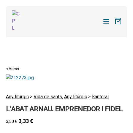
CATÁLOGO
MIS SUSCRIPCIONES
Expandi
REVISTAS
< Volver
el
FORMAS
menú
hijo
Expandi
SOBRE NOSOTROS
el
Any litúrgic
>
Vida de sants
,
Any litúrgic
>
Santoral
Expandi
ACTUALIDAD
menú
L’ABAT ARNAU. EMPRENEDOR I FIDEL
el
hijo
Expandi
BLOG
menú
el
3,33
€
3,50
€
hijo
CONTACTO
menú