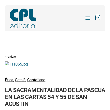
CATÁLOGO
MIS SUSCRIPCIONES
REVISTAS
< Volver
FORMAS
SOBRE NOSOTROS
Ética
,
Català
,
Castellano
ACTUALIDAD
LA SACRAMENTALIDAD DE LA PASCUA
BLOG
EN LAS CARTAS 54 Y 55 DE SAN
AGUSTIN
CONTACTO