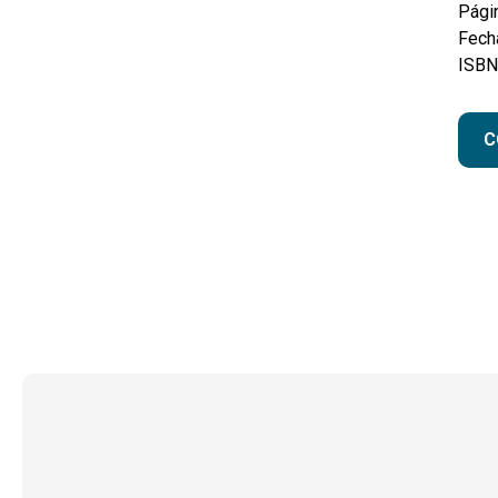
Pági
Fecha
ISBN
C