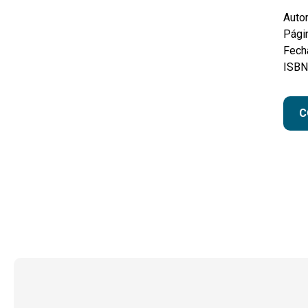
Autor
Pági
Fecha
ISBN
C