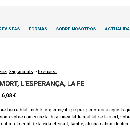
REVISTAS
FORMAS
SOBRE NOSOTROS
ACTUALID
ària
,
Sagraments
>
Exèquies
 MORT, L’ESPERANÇA, LA FE
6,08
€
€
ibre ben editat, amb to esperançat i proper, per oferir a aquells
xions sobre com viure la dura i inevitable realitat de la mort, s
 sobre el sentit de la vida eterna. I, també, alguns salms i lecture