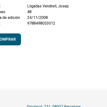
:
Lligadas Vendrell, Josep
nas:
48
 de edición:
24/11/2008
:
9788498053012
OMPRAR
Diputació, 231. 08007 Barcelona