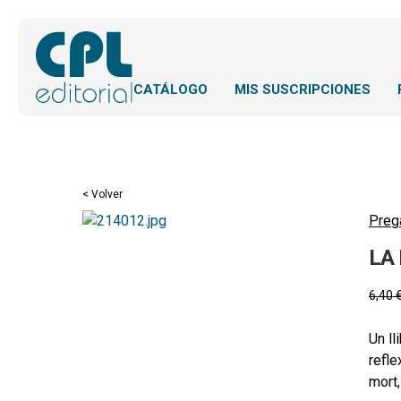
CATÁLOGO
MIS SUSCRIPCIONES
< Volver
Preg
LA
6,40
Un ll
refle
mort,