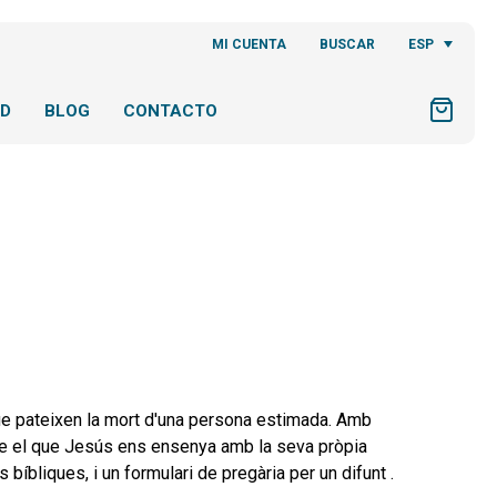
ESP
MI CUENTA
BUSCAR
AD
BLOG
CONTACTO
 que pateixen la mort d'una persona estimada. Amb
obre el que Jesús ens ensenya amb la seva pròpia
s bíbliques, i un formulari de pregària per un difunt .