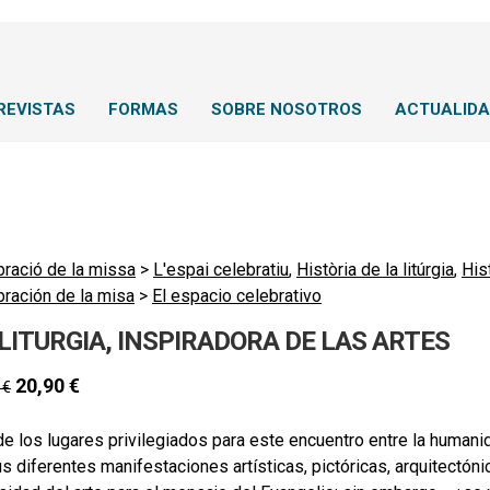
REVISTAS
FORMAS
SOBRE NOSOTROS
ACTUALID
bració de la missa
>
L'espai celebratiu
,
Història de la litúrgia
,
Hist
bración de la misa
>
El espacio celebrativo
 LITURGIA, INSPIRADORA DE LAS ARTES
20,90
€
0
€
e los lugares privilegiados para este encuentro entre la humanid
s diferentes manifestaciones artísticas, pictóricas, arquitectóni