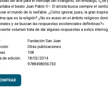
idad del arte para el mensaje del Evangelio; sin embargo, «¿se p
ntaba el beato Juan Pablo II–. El artista busca siempre el sent
sar el mundo de lo inefable. ¿Cómo ignorar, pues, la gran inspir
lma que es la religión? ¿No es acaso en el ámbito religioso do
nales y se buscan las respuestas existenciales definitivas?».
esente volumen trata de dar algunas respuestas a estos interrog
:
Fundación San Juan
ción:
Otras publicaciones
nas:
108
 de edición:
18/02/2014
:
9788498056730
OMPRAR