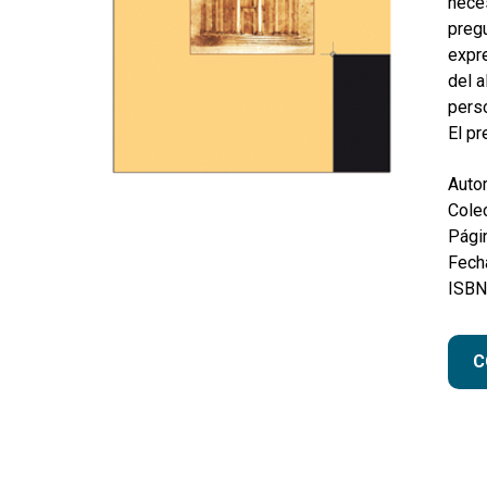
neces
pregu
expre
del a
perso
El pr
Autor
Colec
Pági
Fecha
ISBN
C