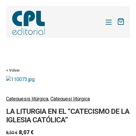
CATÁLOGO
MIS SUSCRIPCIONES
Expandi
REVISTAS
< Volver
el
FORMAS
menú
hijo
Expandi
SOBRE NOSOTROS
el
Catequesis litúrgica
,
Catequesi litúrgica
Expandi
ACTUALIDAD
menú
LA LITURGIA EN EL “CATECISMO DE LA
el
hijo
Expandi
BLOG
menú
IGLESIA CATÓLICA”
el
hijo
CONTACTO
menú
8,07
€
8,50
€