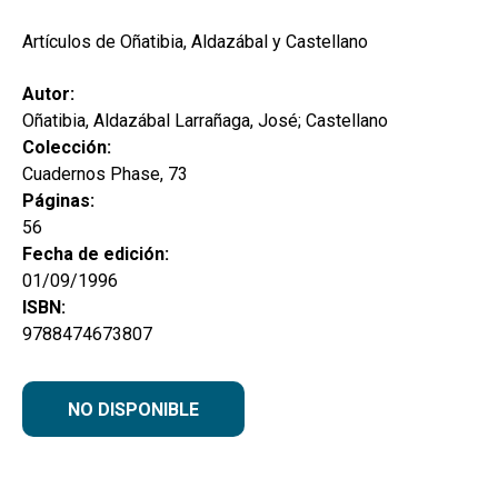
hijo
MI CUENTA
Artículos de Oñatibia, Aldazábal y Castellano
BUSCAR
Autor:
CAT
Oñatibia, Aldazábal Larrañaga, José; Castellano
Colección:
ESP
Cuadernos Phase, 73
Páginas:
56
Fecha de edición:
01/09/1996
ISBN:
9788474673807
NO DISPONIBLE