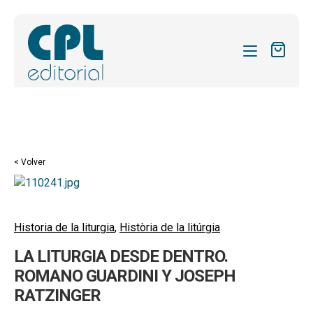
CATÁLOGO
MIS SUSCRIPCIONES
Expandi
REVISTAS
< Volver
el
FORMAS
menú
hijo
Expandi
SOBRE NOSOTROS
el
Historia de la liturgia
,
Història de la litúrgia
Expandi
ACTUALIDAD
menú
LA LITURGIA DESDE DENTRO.
el
hijo
Expandi
BLOG
menú
ROMANO GUARDINI Y JOSEPH
el
hijo
RATZINGER
CONTACTO
menú