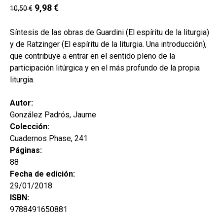
hijo
9,98
€
MI CUENTA
10,50
€
BUSCAR
Síntesis de las obras de Guardini (El espíritu de la liturgia)
y de Ratzinger (El espíritu de la liturgia. Una introducción),
CAT
que contribuye a entrar en el sentido pleno de la
ESP
participación litúrgica y en el más profundo de la propia
liturgia.
Autor:
González Padrós, Jaume
Colección:
Cuadernos Phase, 241
Páginas:
88
Fecha de edición:
29/01/2018
ISBN:
9788491650881