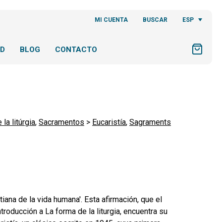
ESP
MI CUENTA
BUSCAR
AD
BLOG
CONTACTO
 la litúrgia
,
Sacramentos
>
Eucaristía
,
Sagraments
tiana de la vida humana'. Esta afirmación, que el
roducción a La forma de la liturgia, encuentra su