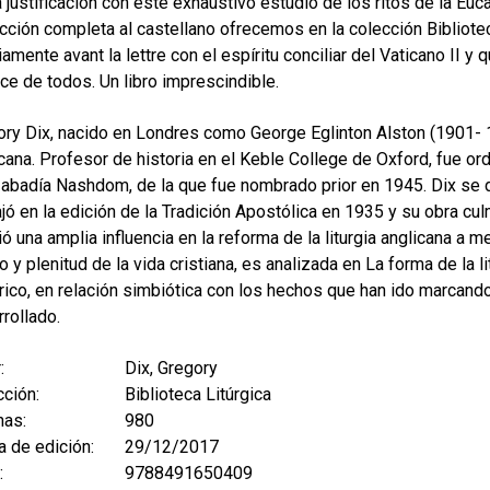
 justificación con este exhaustivo estudio de los ritos de la Euca
cción completa al castellano ofrecemos en la colección Bibliotec
amente avant la lettre con el espíritu conciliar del Vaticano II y 
ce de todos. Un libro imprescindible.
ory Dix, nacido en Londres como George Eglinton Alston (1901- 
cana. Profesor de historia en el Keble College de Oxford, fue o
 abadía Nashdom, de la que fue nombrado prior en 1945. Dix se d
jó en la edición de la Tradición Apostólica en 1935 y su obra culm
ió una amplia influencia en la reforma de la liturgia anglicana a m
o y plenitud de la vida cristiana, es analizada en La forma de la 
rico, en relación simbiótica con los hechos que han ido marcando 
rollado.
:
Dix, Gregory
ción:
Biblioteca Litúrgica
nas:
980
 de edición:
29/12/2017
:
9788491650409