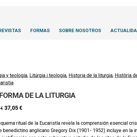
REVISTAS
FORMAS
SOBRE NOSOTROS
ACTUALID
gia y teología
,
Litúrgia i teologia
,
Historia de la liturgia
,
Història de
aristia
 FORMA DE LA LITURGIA
37,05
€
0
€
squema ritual de la Eucaristía revela la comprensión esencial cris
 benedictino anglicano Gregory Dix (1901- 1952) incluye en la int