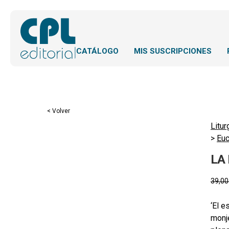
CATÁLOGO
MIS SUSCRIPCIONES
< Volver
Litur
>
Euc
LA
39,0
‘El e
monje