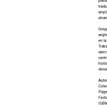
plena
tradu
ampli
alcan
Greg
angli
en la
Traba
ejerc
centr
histó
desar
Autor
Colec
Pági
Fecha
ISBN