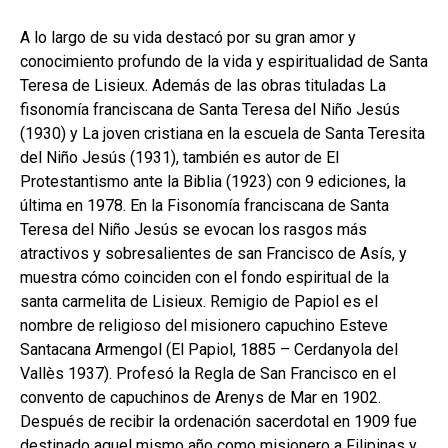
hijo
MI CUENTA
A lo largo de su vida destacó por su gran amor y
BUSCAR
conocimiento profundo de la vida y espiritualidad de Santa
Teresa de Lisieux. Además de las obras tituladas La
CAT
fisonomía franciscana de Santa Teresa del Niño Jesús
(1930) y La joven cristiana en la escuela de Santa Teresita
ESP
del Niño Jesús (1931), también es autor de El
Protestantismo ante la Biblia (1923) con 9 ediciones, la
última en 1978. En la Fisonomía franciscana de Santa
Teresa del Niño Jesús se evocan los rasgos más
atractivos y sobresalientes de san Francisco de Asís, y
muestra cómo coinciden con el fondo espiritual de la
santa carmelita de Lisieux. Remigio de Papiol es el
nombre de religioso del misionero capuchino Esteve
Santacana Armengol (El Papiol, 1885 – Cerdanyola del
Vallès 1937). Profesó la Regla de San Francisco en el
convento de capuchinos de Arenys de Mar en 1902.
Después de recibir la ordenación sacerdotal en 1909 fue
destinado aquel mismo año como misionero a Filipinas y