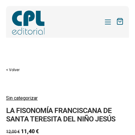
CATÁLOGO
MIS SUSCRIPCIONES
Expandi
REVISTAS
< Volver
el
FORMAS
menú
hijo
Expandi
SOBRE NOSOTROS
el
Sin categorizar
Expandi
ACTUALIDAD
menú
LA FISONOMÍA FRANCISCANA DE
el
hijo
Expandi
BLOG
menú
SANTA TERESITA DEL NIÑO JESÚS
el
hijo
CONTACTO
menú
11,40
€
12,00
€