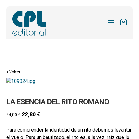
CATÁLOGO
MIS SUSCRIPCIONES
Expandi
REVISTAS
< Volver
el
FORMAS
menú
hijo
Expandi
SOBRE NOSOTROS
LA ESENCIA DEL RITO ROMANO
el
Expandi
ACTUALIDAD
menú
el
22,80
€
24,00
€
hijo
Expandi
BLOG
menú
el
hijo
Para comprender la identidad de un rito debemos levantar
CONTACTO
menú
el vuelo. Para un bautizado, el rito es, a la vez, raíz que lo